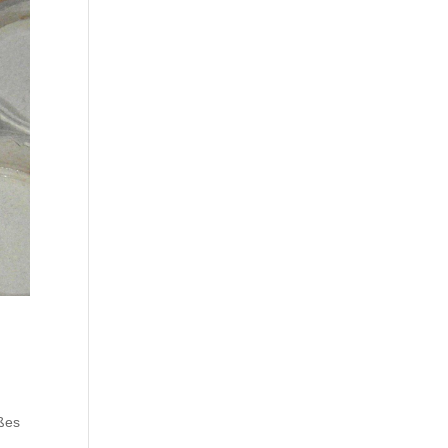
n
ßes